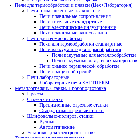
Печи для термообработки и плавки (Цех+Лаборатория)
Печи промышленные плавильные
Печи плавильные сопротивления
Печи тигельные стандартные
Печи электрические индукционные
Печи плавильные ванного типа
Печи для термообработки
Печи для термообработки стандартные
Печи ваккуумные для термообработки
Печи вакуумные для металлообработки
Печи вакуумные для других материалов
Печи химико-термической обработки
Печи с защитной средой
Печи лабораторные
Лабораторные печи SAFTHERM
Металлография. Станки. Пробоподготовка
Прессы
Отрезные станки
Прецизионные отрезные станки
Стандартные отрезные станки
Шлифовально-полиров. станки
Ручные
Автоматические
Установка для электролит. травл.