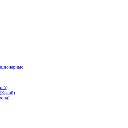
тационарные
тай)
(Китай)
ропа)