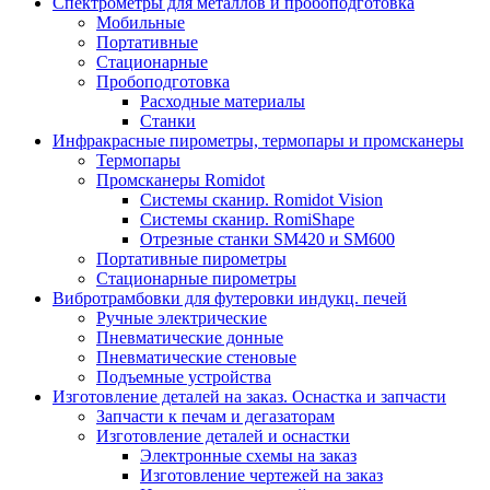
Спектрометры для металлов и пробоподготовка
Мобильные
Портативные
Стационарные
Пробоподготовка
Расходные материалы
Станки
Инфракрасные пирометры, термопары и промсканеры
Термопары
Промсканеры Romidot
Системы сканир. Romidot Vision
Системы сканир. RomiShape
Отрезные станки SM420 и SM600
Портативные пирометры
Стационарные пирометры
Вибротрамбовки для футеровки индукц. печей
Ручные электрические
Пневматические донные
Пневматические стеновые
Подъемные устройства
Изготовление деталей на заказ. Оснастка и запчасти
Запчасти к печам и дегазаторам
Изготовление деталей и оснастки
Электронные схемы на заказ
Изготовление чертежей на заказ