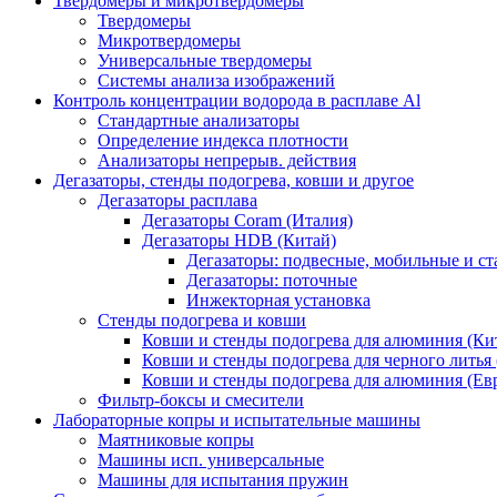
Твердомеры и микротвердомеры
Твердомеры
Микротвердомеры
Универсальные твердомеры
Системы анализа изображений
Контроль концентрации водорода в расплаве Al
Стандартные анализаторы
Определение индекса плотности
Анализаторы непрерыв. действия
Дегазаторы, стенды подогрева, ковши и другое
Дегазаторы расплава
Дегазаторы Coram (Италия)
Дегазаторы HDB (Китай)
Дегазаторы: подвесные, мобильные и с
Дегазаторы: поточные
Инжекторная установка
Стенды подогрева и ковши
Ковши и стенды подогрева для алюминия (Ки
Ковши и стенды подогрева для черного литья 
Ковши и стенды подогрева для алюминия (Ев
Фильтр-боксы и смесители
Лабораторные копры и испытательные машины
Маятниковые копры
Машины исп. универсальные
Машины для испытания пружин