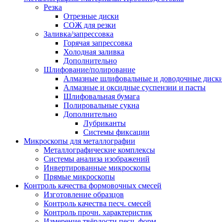
Резка
Отрезные диски
СОЖ для резки
Заливка/запрессовка
Горячая запрессовка
Холодная заливка
Дополнительно
Шлифование/полирование
Алмазные шлифовальные и доводочные диск
Алмазные и оксидные суспензии и пасты
Шлифовальная бумага
Полировальные сукна
Дополнительно
Лубриканты
Системы фиксации
Микроскопы для металлографии
Металлографические комплексы
Системы анализа изображений
Инвертированные микроскопы
Прямые микроскопы
Контроль качества формовочных смесей
Изготовление образцов
Контроль качества песч. смесей
Контроль прочн. характеристик
Измерение твёрдости песч. форм